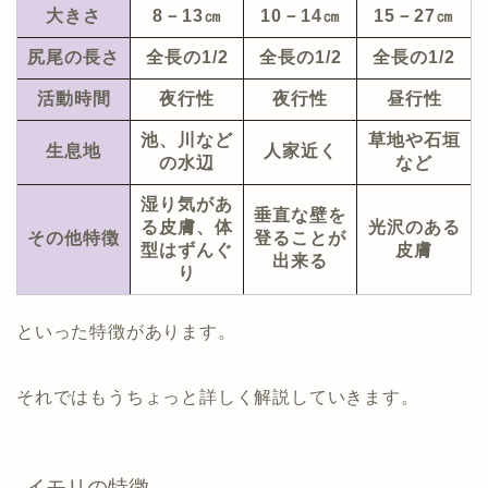
大きさ
8－13㎝
10－14㎝
15－27㎝
尻尾の長さ
全長の1/2
全長の1/2
全長の1/2
活動時間
夜行性
夜行性
昼行性
池、川など
草地や石垣
生息地
人家近く
の水辺
など
湿り気があ
垂直な壁を
る皮膚、体
光沢のある
その他特徴
登ることが
型はずんぐ
皮膚
出来る
り
といった特徴があります。
それではもうちょっと詳しく解説していきます。
イモリの特徴