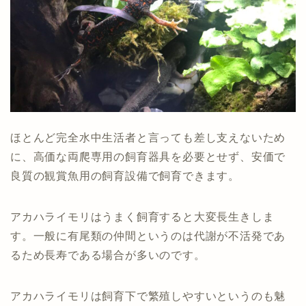
ほとんど完全水中生活者と言っても差し支えないため
に、高価な両爬専用の飼育器具を必要とせず、安価で
良質の観賞魚用の飼育設備で飼育できます。
アカハライモリはうまく飼育すると大変長生きしま
す。一般に有尾類の仲間というのは代謝が不活発であ
るため長寿である場合が多いのです。
アカハライモリは飼育下で繁殖しやすいというのも魅