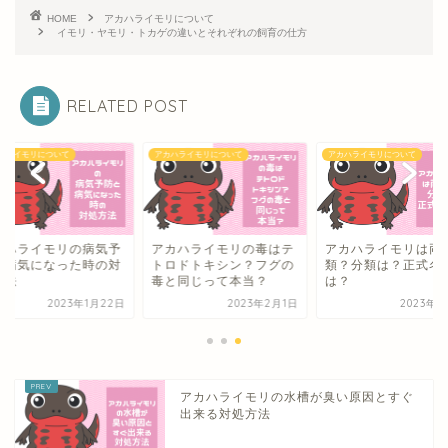
HOME
アカハライモリについて
イモリ・ヤモリ・トカゲの違いとそれぞれの飼育の仕方
RELATED POST
ハライモリについて
アカハライモリについて
アカハライモリについて
カハライモリの病気予
アカハライモリの毒はテ
アカハライモリは両
と病気になった時の対
トロドトキシン？フグの
類？分類は？正式名
方法
毒と同じって本当？
は？
2023年1月22日
2023年2月1日
2023年2
アカハライモリの水槽が臭い原因とすぐ
出来る対処方法