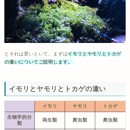
とそれは置いといて。まずは
イモリとヤモリとトカゲ
の違い
についてご説明します。
イモリとヤモリとトカゲの違い
イモリ
ヤモリ
トカゲ
生物学的分
両生類
爬虫類
爬虫類
類