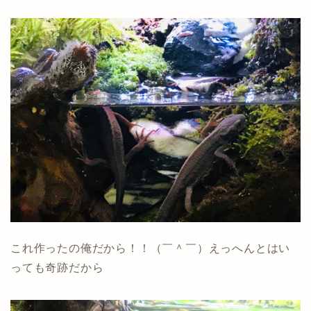
これ作ったの俺だから！！（￣＾￣）えっへんとはい
っても奇跡だから