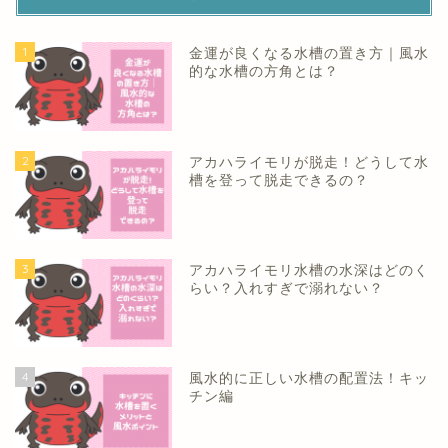
1
金運が良くなる水槽の置き方｜風水
的な水槽の方角とは？
2
アカハライモリが脱走！どうして水
槽を登って脱走できるの？
3
アカハライモリ水槽の水深はどのく
らい？入れすぎで溺れない？
4
風水的に正しい水槽の配置法！キッ
チン編