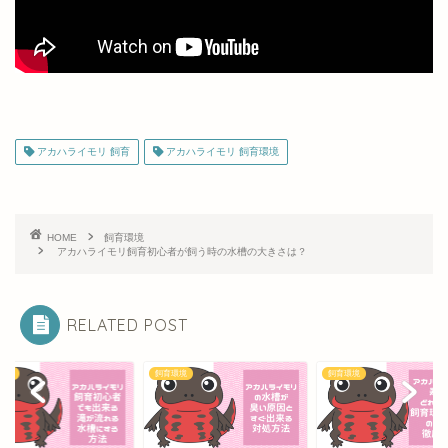
アカハライモリ 飼育
アカハライモリ 飼育環境
HOME
飼育環境
アカハライモリ飼育初心者が飼う時の水槽の大きさは？
RELATED POST
環境
飼育環境
飼育環境