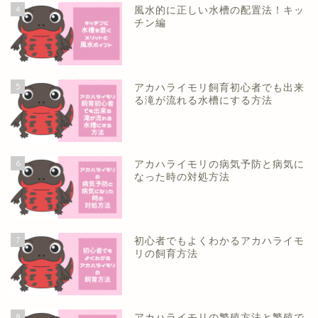
4
風水的に正しい水槽の配置法！キッ
チン編
5
アカハライモリ飼育初心者でも出来
る滝が流れる水槽にする方法
6
アカハライモリの病気予防と病気に
なった時の対処方法
7
初心者でもよくわかるアカハライモ
リの飼育方法
8
アカハライモリの繁殖方法と繁殖で