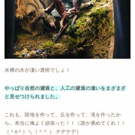
水槽の水が凄い透明でしょ！
やっぱり自然の濾過と、人工の濾過の違いをまざまざ
と見せつけられました。
これも、陸地を作って、丘を作って、滝を作ったか
ら。本当に俺よく頑張った！！（誰か褒めてくれ！！
（＾o＾）＼（＾＾ ） ナデナデ）