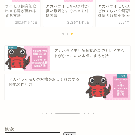
カハライモリ飼育初心
アカハライモリの水槽が
アカハライモリの寿
でも出来る滝が流れる
臭い原因とすぐ出来る対
どれくらい？飼育環
槽にする方法
処方法
愛情の影響を徹底解
2023年1月10日
2023年1月17日
2024年2月
アカハライモリ飼育初心者でもレイアウ
トがかっこいい水槽にする方法
アカハライモリの水槽をおしゃれにする
陸地の作り方
検索