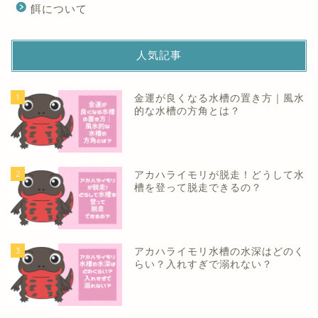
餌について
人気記事
1
金運が良くなる水槽の置き方｜風水
的な水槽の方角とは？
2
アカハライモリが脱走！どうして水
槽を登って脱走できるの？
3
アカハライモリ水槽の水深はどのく
らい？入れすぎで溺れない？