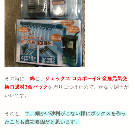
その時に、
綿
と、
ジェックス ロカボーイS 金魚元気交
換ロ過材3個パック
を周りにつけたので、かなり調子が
いいです。
それと、
土、細かい砂利がこない様にボックスを作っ
たことも成功要因だと思います。