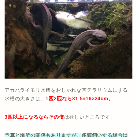
アカハライモリ水槽をおしゃれな苔テラリウムにする
水槽の大きさは、
1匹2匹なら
31.5×16×24cm。
3匹以上になるならその倍
は欲しいところです。
予算と場所の関係もありますが、多頭飼いする場合は